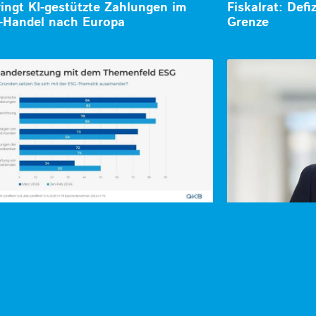
ringt KI-gestützte Zahlungen im
Fiskalrat: Defi
-Handel nach Europa
Grenze