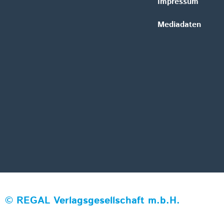
Impressum
Mediadaten
©
REGAL Verlagsgesellschaft m.b.H.