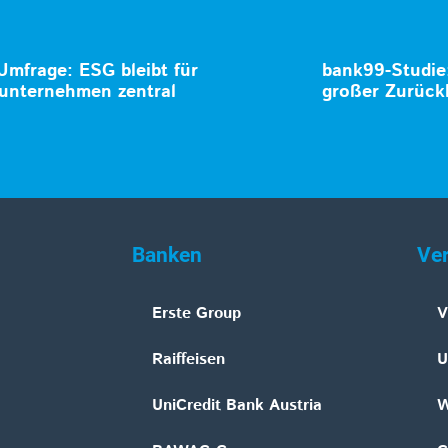
mfrage: ESG bleibt für
bank99-Studie
unternehmen zentral
großer Zurüc
Banken
Ve
Erste Group
V
Raiffeisen
U
UniCredit Bank Austria
W