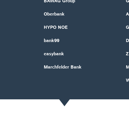
BAWAG Group
G
Oberbank
A
HYPO NOE
bank99
D
easybank
Z
Marchfelder Bank
M
W