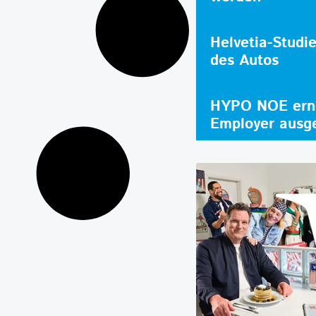
Helvetia-Studi
des Autos
HYPO NOE erne
Employer ausg