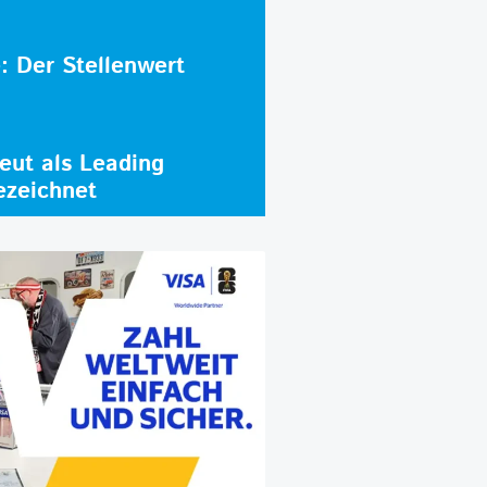
e: Der Stellenwert
ut als Leading
ezeichnet