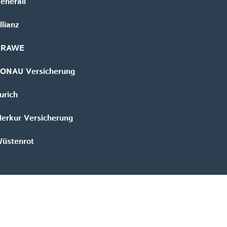
enerali
llianz
GRAWE
ONAU Versicherung
urich
erkur Versicherung
üstenrot