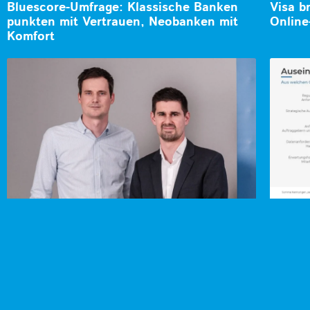
Bluescore-Umfrage: Klassische Banken
Visa b
punkten mit Vertrauen, Neobanken mit
Online
Komfort