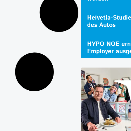
Helvetia-Studi
des Autos
HYPO NOE erne
Employer ausg