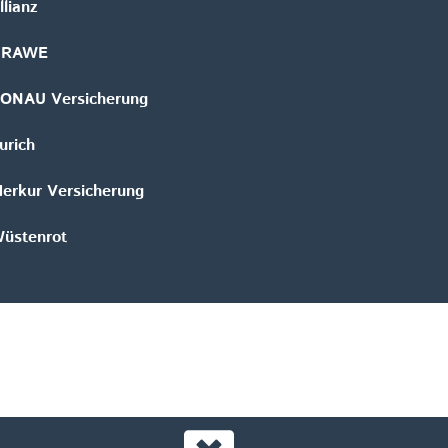
llianz
GRAWE
ONAU Versicherung
urich
erkur Versicherung
üstenrot