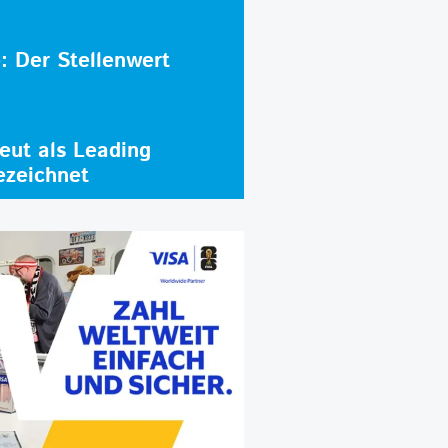
e: Der Stellenwert
ut als Leading
ezeichnet