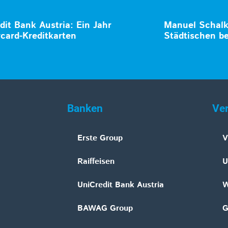
dit Bank Austria: Ein Jahr
Manuel Schalk 
card-Kreditkarten
Städtischen be
Banken
Ve
Erste Group
V
Raiffeisen
U
UniCredit Bank Austria
W
BAWAG Group
G