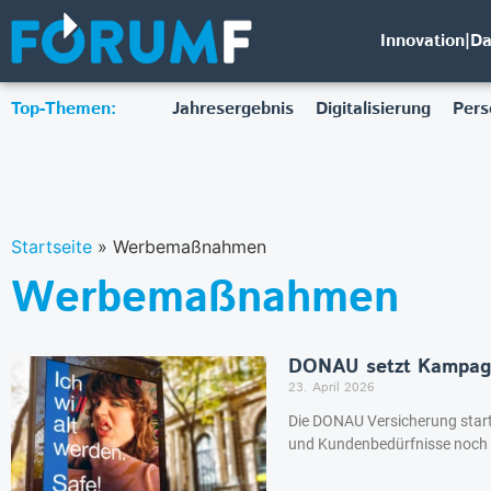
Innovation|D
Top-Themen:
Jahresergebnis
Digitalisierung
Pers
Startseite
»
Werbemaßnahmen
Werbemaßnahmen
DONAU setzt Kampagn
23. April 2026
Die DONAU Versicherung start
und Kundenbedürfnisse noch s