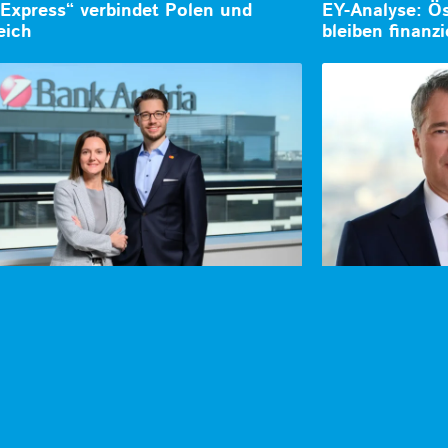
 Express“ verbindet Polen und
EY-Analyse: Ös
eich
bleiben finanzi