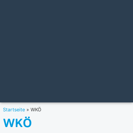
Startseite
»
WKÖ
WKÖ