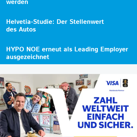
werden
Helvetia-Studie: Der Stellenwert
des Autos
HYPO NOE erneut als Leading Employer
ausgezeichnet