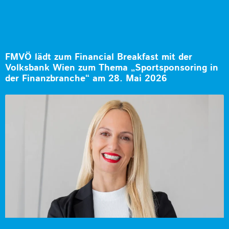
FMVÖ lädt zum Financial Breakfast mit der
Volksbank Wien zum Thema „Sportsponsoring in
der Finanzbranche“ am 28. Mai 2026