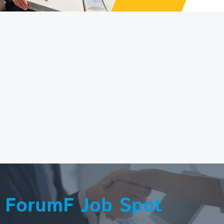
ForumF Job Spot