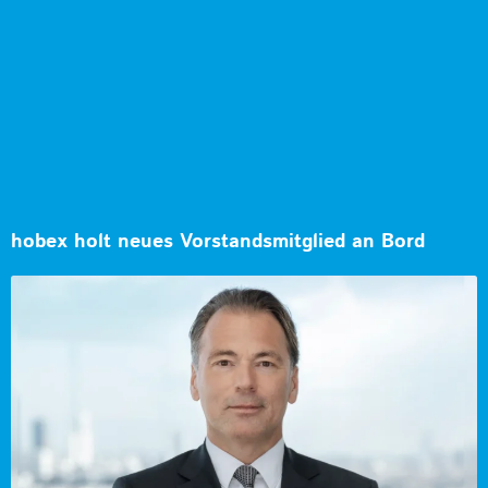
hobex holt neues Vorstandsmitglied an Bord