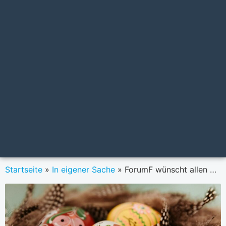
Startseite
»
In eigener Sache
»
ForumF wünscht allen NutzerInnen Frohe Ostern!