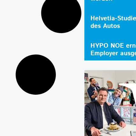
Helvetia-Studi
des Autos
HYPO NOE erne
Employer ausg