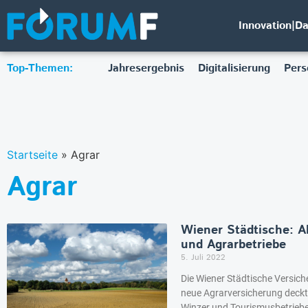
Innovation|D
Top-Themen:
Jahresergebnis
Digitalisierung
Pers
Startseite
»
Agrar
Agrar
Wiener Städtische: 
und Agrarbetriebe
5. Juli 2022
Die Wiener Städtische Versiche
neue Agrarversicherung deckt 
Winzer und Tourismusbetriebe