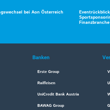
gswechsel bei Aon Österreich
Eventrückblick
Sportsponsori
Finanzbranche
Banken
Ve
Erste Group
V
Raiffeisen
U
UniCredit Bank Austria
W
BAWAG Group
G