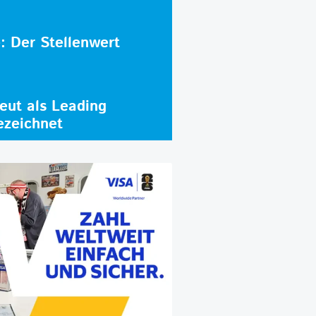
e: Der Stellenwert
ut als Leading
ezeichnet