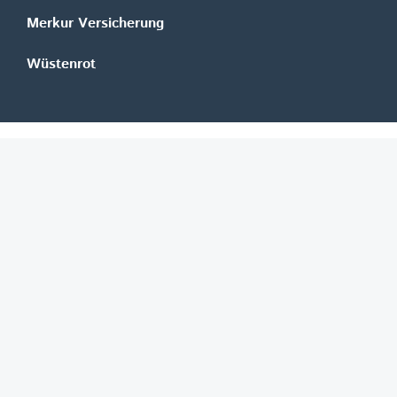
Merkur Versicherung
Wüstenrot
©
REGAL Verlagsgesellschaft m.b.H.
Innovation|Day 2026
Job-Finder