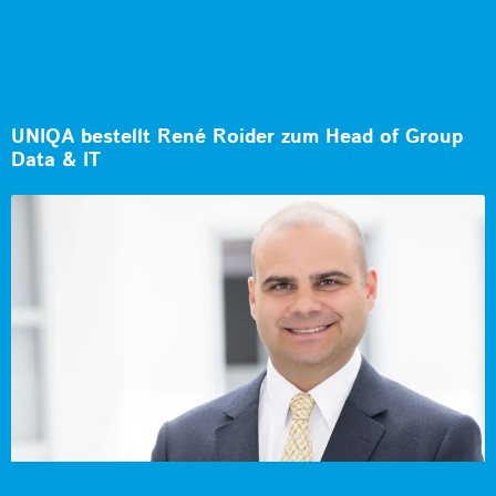
UNIQA bestellt René Roider zum Head of Group
Data & IT