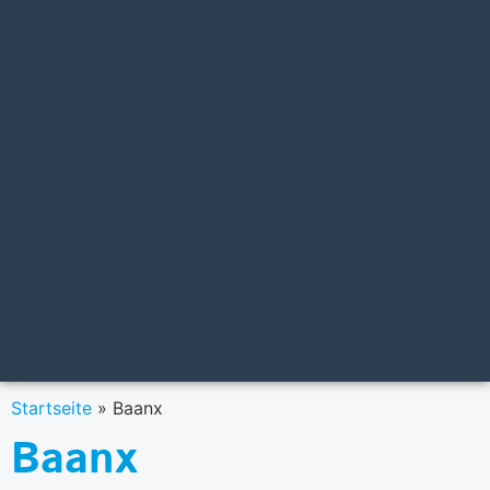
Startseite
»
Baanx
Baanx