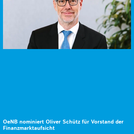
OeNB nominiert Oliver Schütz für Vorstand der
Finanzmarktaufsicht