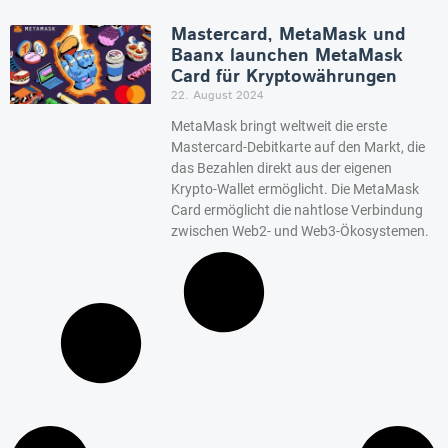
Mastercard, MetaMask und
Baanx launchen MetaMask
Card für Kryptowährungen
22. August 2024
MetaMask bringt weltweit die erste
Mastercard-Debitkarte auf den Markt, die
das Bezahlen direkt aus der eigenen
Krypto-Wallet ermöglicht. Die MetaMask
Card ermöglicht die nahtlose Verbindung
zwischen Web2- und Web3-Ökosystemen.