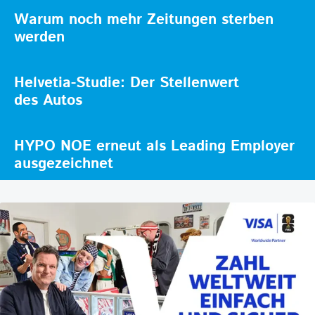
Warum noch mehr Zeitungen sterben
werden
Helvetia-Studie: Der Stellenwert
des Autos
HYPO NOE erneut als Leading Employer
ausgezeichnet