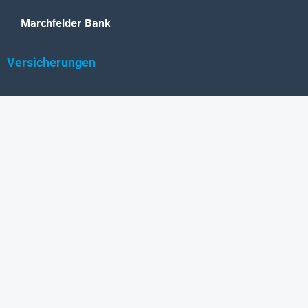
Marchfelder Bank
Versicherungen
Vienna Insurance Group
UNIQA
Wiener Städtische
Generali
Allianz
GRAWE
DONAU Versicherung