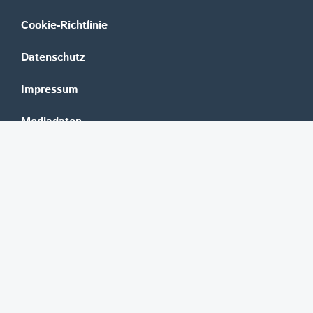
Cookie-Richtlinie
Datenschutz
Impressum
Mediadaten
Banken
Erste Group
Raiffeisen
UniCredit Bank Austria
BAWAG Group