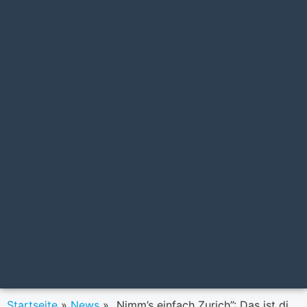
Startseite
»
News
»
„Nimm’s einfach Zurich”: Das ist die neue Markenkampagne