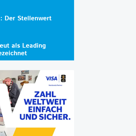
e: Der Stellenwert
ut als Leading
ezeichnet