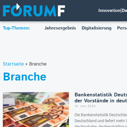
Innovation|D
Top-Themen:
Jahresergebnis
Digitalisierung
Pers
Startseite
»
Branche
Branche
Bankenstatistik Deut
der Vorstände in deu
14. Juni 2024
Die Bankenstatistik Deutschla
Deutschland und liefert mehr 
die Produkte, die Beschäftig