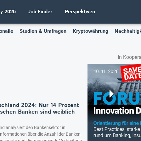
ay 2026
Job-Finder
Perspektiven
onalie
Studien & Umfragen
Kryptowährung
Nachhaltigk
In Koopera
schland 2024: Nur 14 Prozent
tschen Banken sind weiblich
nd analysiert den Bankensektor in
Informationen über die Anzahl der Banken,
ungsquote und die zunehmende Verbreitung