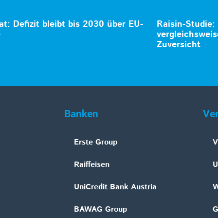
at: Defizit bleibt bis 2030 über EU-
Raisin-Studie:
e
vergleichsweis
Zuversicht
Banken
Ve
Erste Group
V
Raiffeisen
U
UniCredit Bank Austria
W
BAWAG Group
G