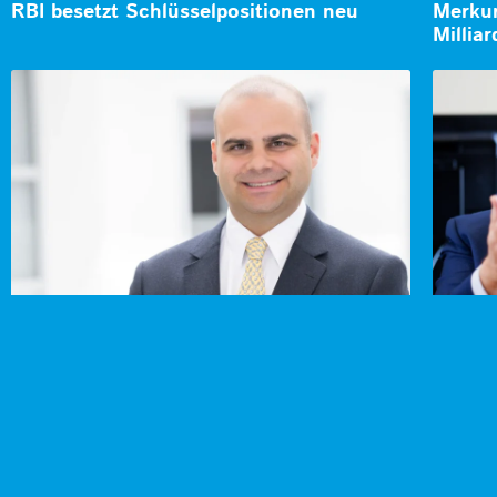
RBI besetzt Schlüsselpositionen neu
Merkur
Millia