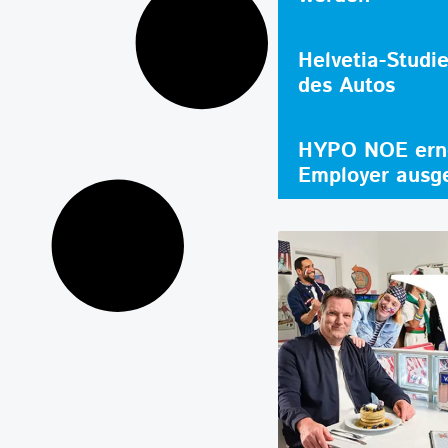
Helvetia-Studi
des Autos
HYPO NOE erne
Employer ausg