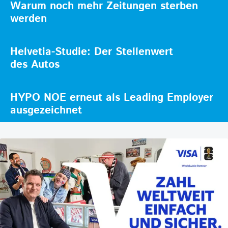
Warum noch mehr Zeitungen sterben
werden
Helvetia-Studie: Der Stellenwert
des Autos
HYPO NOE erneut als Leading Employer
ausgezeichnet