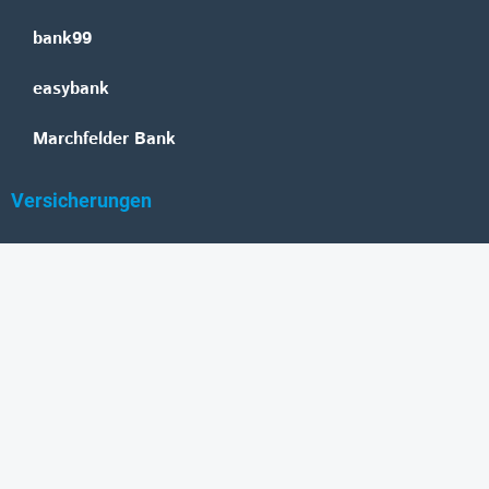
bank99
easybank
Marchfelder Bank
Versicherungen
Vienna Insurance Group
UNIQA
Wiener Städtische
Generali
Allianz