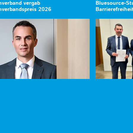
verband vergab
Bluesource-Stu
verbandspreis 2026
Barrierefreihe