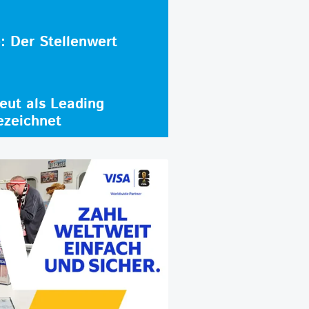
e: Der Stellenwert
ut als Leading
ezeichnet