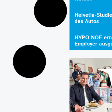
Helvetia-Studi
des Autos
HYPO NOE erne
Employer ausg