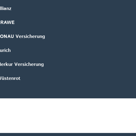
llianz
GRAWE
ONAU Versicherung
urich
erkur Versicherung
üstenrot