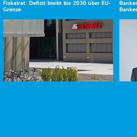
Fiskalrat: Defizit bleibt bis 2030 über EU-
Banken
Grenze
Banken