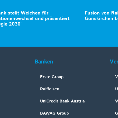
nk stellt Weichen für
Fusion von Ra
tionenwechsel und präsentiert
Gunskirchen b
egie 2030“
Banken
Ve
Erste Group
V
Raiffeisen
U
UniCredit Bank Austria
W
BAWAG Group
G