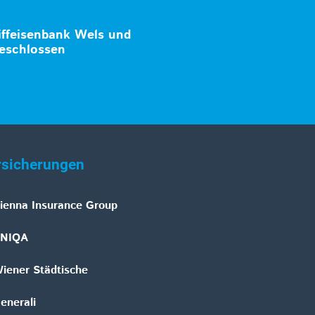
iffeisenbank Wels und
eschlossen
rsicherungen
ienna Insurance Group
NIQA
iener Städtische
enerali