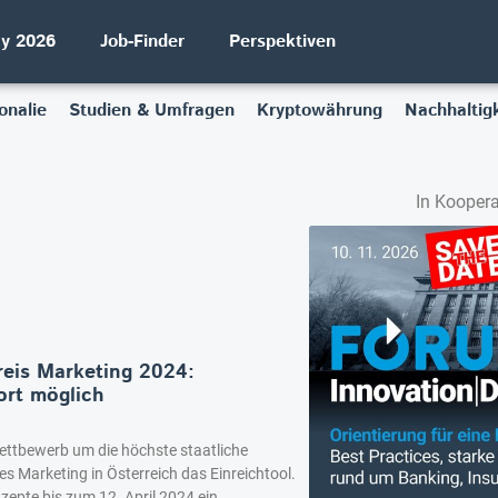
ay 2026
Job-Finder
Perspektiven
onalie
Studien & Umfragen
Kryptowährung
Nachhaltigk
In Koopera
reis Marketing 2024:
ort möglich
Wettbewerb um die höchste staatliche
 Marketing in Österreich das Einreichtool.
zepte bis zum 12. April 2024 ein.