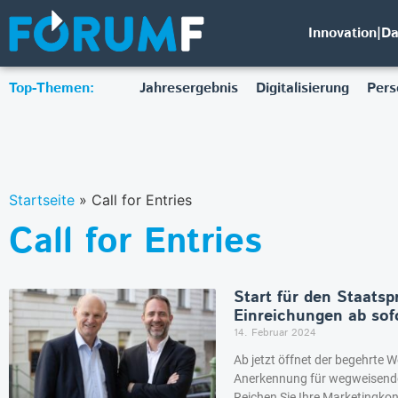
Innovation|D
Top-Themen:
Jahresergebnis
Digitalisierung
Pers
Startseite
»
Call for Entries
Call for Entries
Start für den Staatsp
Einreichungen ab sof
14. Februar 2024
Ab jetzt öffnet der begehrte 
Anerkennung für wegweisendes
Reichen Sie Ihre Marketingkon