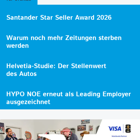
Santander Star Seller Award 2026
Warum noch mehr Zeitungen sterben
werden
Helvetia-Studie: Der Stellenwert
des Autos
HYPO NOE erneut als Leading Employer
ausgezeichnet