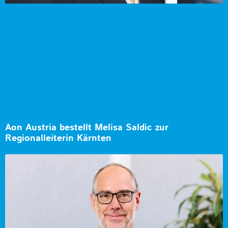
Aon Austria bestellt Melisa Saldic zur
Regionalleiterin Kärnten