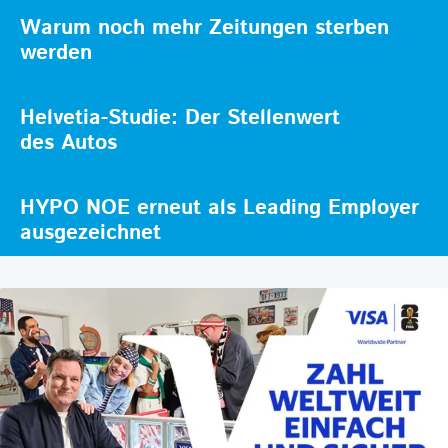
Warum noch mehr Zeitungen sterben
werden
Helvetia-Studie: Der Stellenwert
des Autos
HYPO NOE erneut als Leading Employer
ausgezeichnet