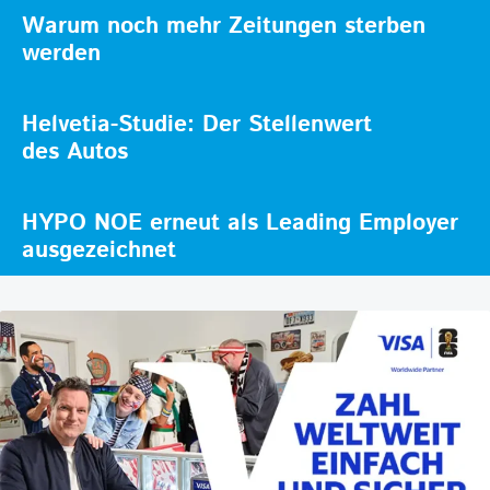
Warum noch mehr Zeitungen sterben
werden
Helvetia-Studie: Der Stellenwert
des Autos
HYPO NOE erneut als Leading Employer
ausgezeichnet