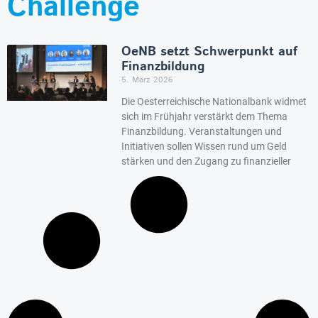
Challenge
OeNB setzt Schwerpunkt auf
Finanzbildung
5. März 2026
Die Oesterreichische Nationalbank widmet
sich im Frühjahr verstärkt dem Thema
Finanzbildung. Veranstaltungen und
Initiativen sollen Wissen rund um Geld
stärken und den Zugang zu finanzieller