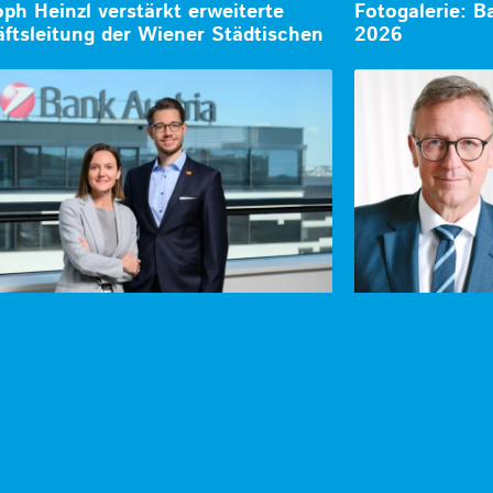
oph Heinzl verstärkt erweiterte
Fotogalerie: 
ftsleitung der Wiener Städtischen
2026