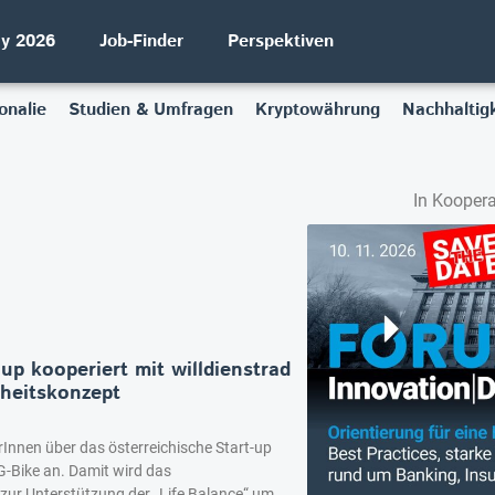
ay 2026
Job-Finder
Perspektiven
onalie
Studien & Umfragen
Kryptowährung
Nachhaltigk
In Koopera
p kooperiert mit willdienstrad
heitskonzept
erInnen über das österreichische Start-up
IG-Bike an. Damit wird das
ur Unterstützung der „Life Balance“ um