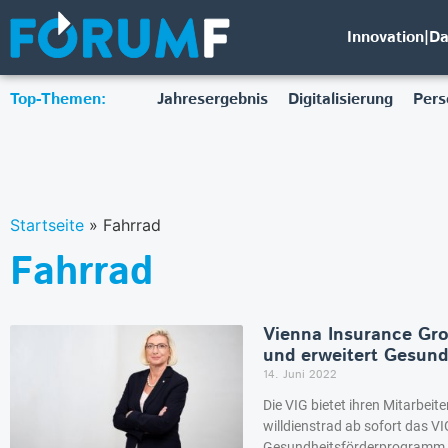
Innovation|D
Top-Themen:
Jahresergebnis
Digitalisierung
Pers
Startseite
»
Fahrrad
Fahrrad
Vienna Insurance Grou
und erweitert Gesund
14. Juni 2022
Die VIG bietet ihren Mitarbeit
willdienstrad ab sofort das V
Gesundheitsförderprogramm z