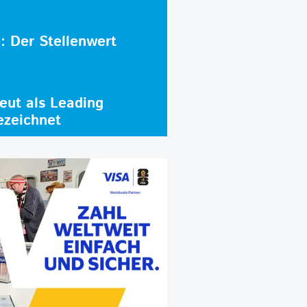
e: Der Stellenwert
ut als Leading
ezeichnet