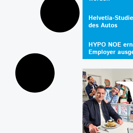
Helvetia-Studi
des Autos
HYPO NOE erne
Employer ausg