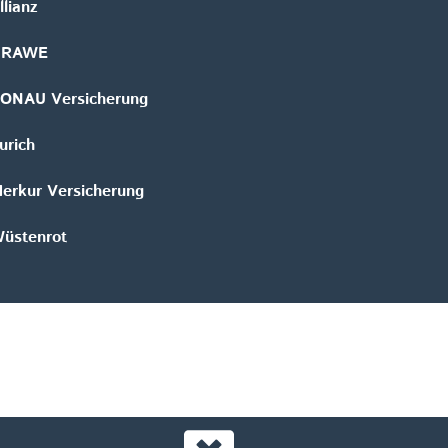
llianz
GRAWE
ONAU Versicherung
urich
erkur Versicherung
üstenrot