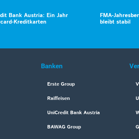
dit Bank Austria: Ein Jahr
FMA-Jahresber
card-Kreditkarten
bleibt stabil
Banken
Ve
Erste Group
V
Raiffeisen
U
UniCredit Bank Austria
W
BAWAG Group
G