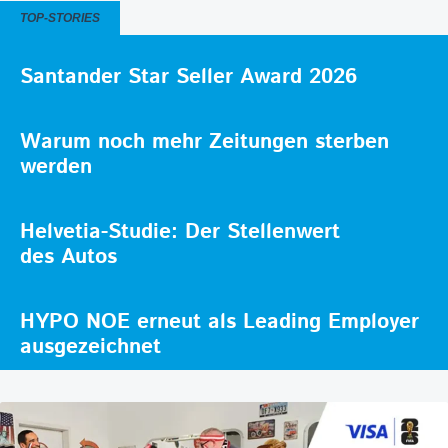
TOP-STORIES
Santander Star Seller Award 2026
Warum noch mehr Zeitungen sterben
werden
Helvetia-Studie: Der Stellenwert
des Autos
HYPO NOE erneut als Leading Employer
ausgezeichnet