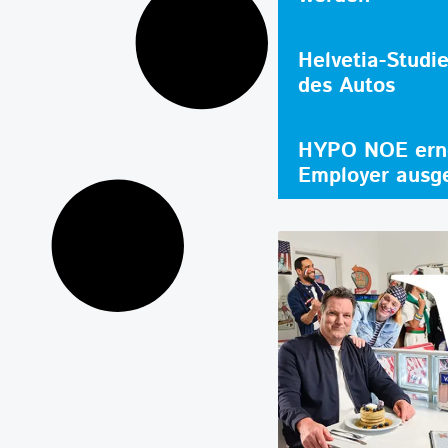
Helvetia-Studi
des Autos
HYPO NOE erne
Employer ausg