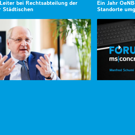
Leiter bei Rechtsabteilung der
Ein Jahr OeNB
 Städtischen
Standorte umg