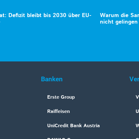
at: Defizit bleibt bis 2030 über EU-
Warum die San
e
nicht gelingen
Banken
Ve
Erste Group
V
Raiffeisen
U
UniCredit Bank Austria
W