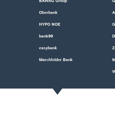
BAWAG Group
G
Oberbank
A
HYPO NOE
bank99
D
easybank
Z
Marchfelder Bank
M
W