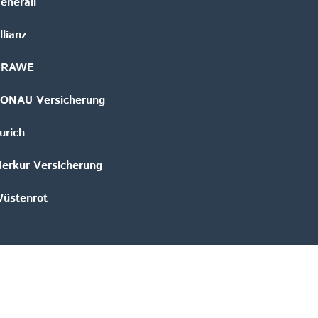
enerali
llianz
GRAWE
ONAU Versicherung
urich
erkur Versicherung
üstenrot