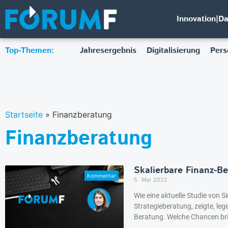
Innovation|D
Top-Themen:
Jahresergebnis
Digitalisierung
Pers
Startseite
»
Finanzberatung
Finanzberatung
Skalierbare Finanz-B
5. Mai 2022
Wie eine aktuelle Studie von 
Strategieberatung, zeigte, l
Beratung. Welche Chancen brin