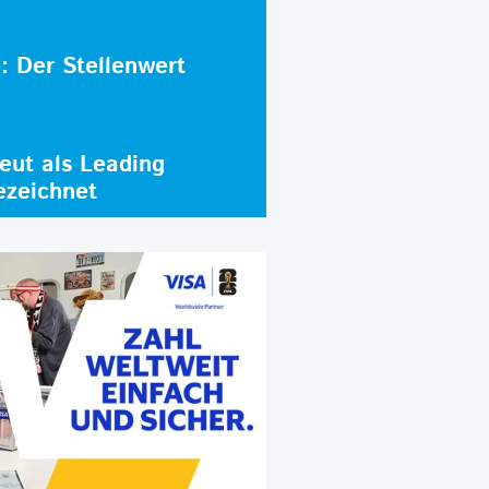
e: Der Stellenwert
ut als Leading
ezeichnet