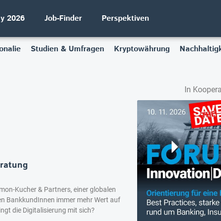
ay 2026
Job-Finder
Perspektiven
onalie
Studien & Umfragen
Kryptowährung
Nachhaltigk
In Koopera
eratung
Simon-Kucher & Partners, einer globalen
egen BankkundInnen immer mehr Wert auf
gt die Digitalisierung mit sich?