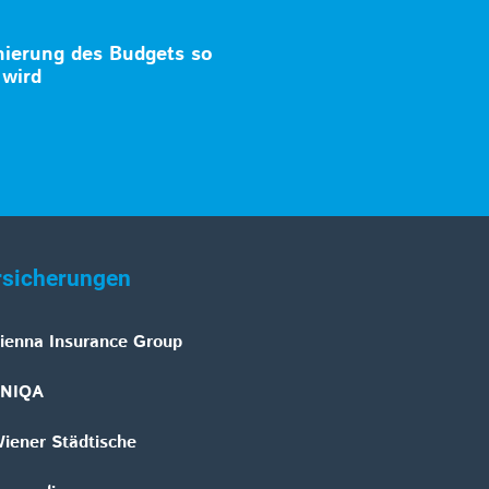
ierung des Budgets so
 wird
rsicherungen
ienna Insurance Group
NIQA
iener Städtische