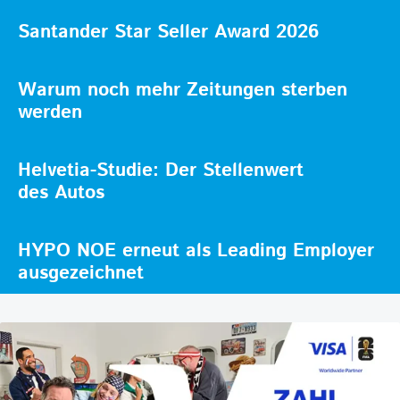
Santander Star Seller Award 2026
Warum noch mehr Zeitungen sterben
werden
Helvetia-Studie: Der Stellenwert
des Autos
HYPO NOE erneut als Leading Employer
ausgezeichnet