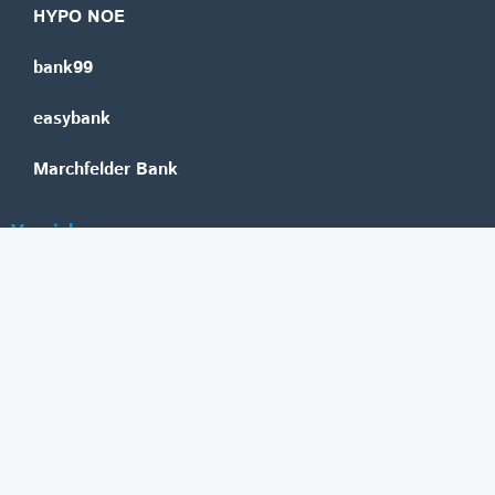
HYPO NOE
bank99
easybank
Marchfelder Bank
Versicherungen
Vienna Insurance Group
UNIQA
Wiener Städtische
Generali