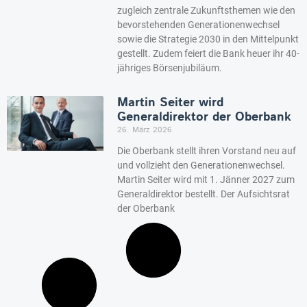
zugleich zentrale Zukunftsthemen wie den
bevorstehenden Generationenwechsel
sowie die Strategie 2030 in den Mittelpunkt
gestellt. Zudem feiert die Bank heuer ihr 40-
jähriges Börsenjubiläum.
Martin Seiter wird
Generaldirektor der Oberbank
26. März 2026
Die Oberbank stellt ihren Vorstand neu auf
und vollzieht den Generationenwechsel.
Martin Seiter wird mit 1. Jänner 2027 zum
Generaldirektor bestellt. Der Aufsichtsrat
der Oberbank