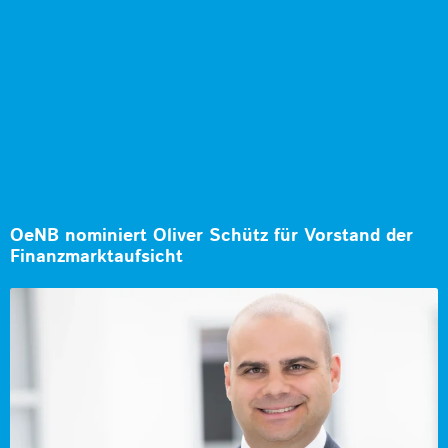
OeNB nominiert Oliver Schütz für Vorstand der
Finanzmarktaufsicht