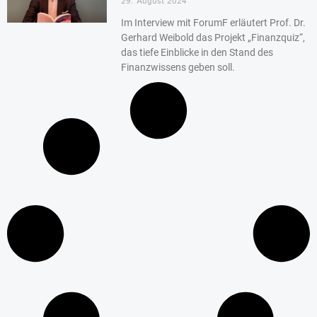
29. August 2024
Im Interview mit ForumF erläutert Prof. Dr.
Gerhard Weibold das Projekt „Finanzquiz“,
das tiefe Einblicke in den Stand des
Finanzwissens geben soll.