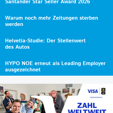
Santander Star Seller Award 2026
Warum noch mehr Zeitungen sterben
werden
Helvetia-Studie: Der Stellenwert
des Autos
HYPO NOE erneut als Leading Employer
ausgezeichnet