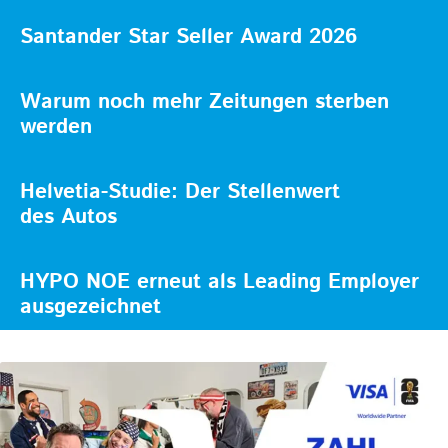
Santander Star Seller Award 2026
Warum noch mehr Zeitungen sterben
werden
Helvetia-Studie: Der Stellenwert
des Autos
HYPO NOE erneut als Leading Employer
ausgezeichnet