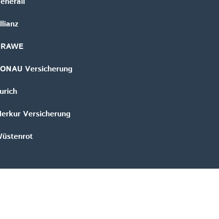
enerali
llianz
GRAWE
ONAU Versicherung
urich
erkur Versicherung
üstenrot