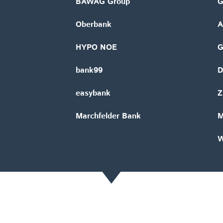
BAWAG Group
G
Oberbank
A
HYPO NOE
bank99
D
easybank
Z
Marchfelder Bank
M
W