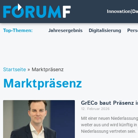
Innovation|D
Top-Themen:
Jahresergebnis
Digitalisierung
Pers
Startseite
»
Marktpräsenz
Marktpräsenz
GrECo baut Präsenz i
12. Februar 2026
Mit einer neuen Niederlassung
weiter aus und wird künftig i
Niederlassung vertreten sein.