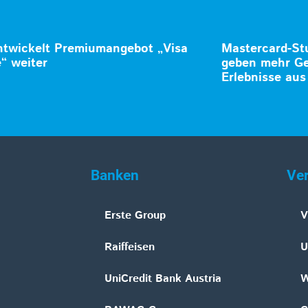
ntwickelt Premiumangebot „Visa
Mastercard-Stu
e“ weiter
geben mehr Gel
Erlebnisse aus
Banken
Ve
Erste Group
V
Raiffeisen
U
UniCredit Bank Austria
W