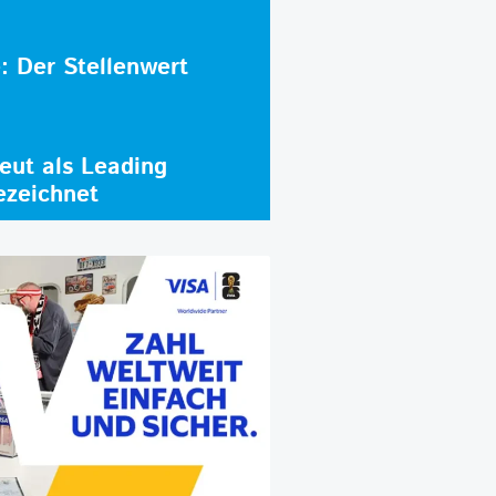
e: Der Stellenwert
ut als Leading
ezeichnet