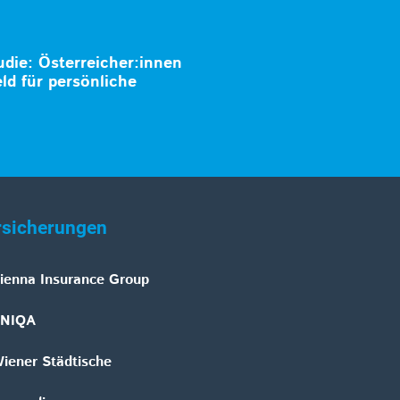
die: Österreicher:innen
d für persönliche
rsicherungen
ienna Insurance Group
NIQA
iener Städtische