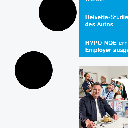
Helvetia-Studi
des Autos
HYPO NOE erne
Employer ausg