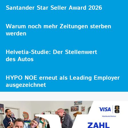
Santander Star Seller Award 2026
Warum noch mehr Zeitungen sterben
werden
Helvetia-Studie: Der Stellenwert
des Autos
HYPO NOE erneut als Leading Employer
ausgezeichnet