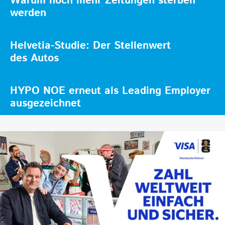
Warum noch mehr Zeitungen sterben
werden
Helvetia-Studie: Der Stellenwert
des Autos
HYPO NOE erneut als Leading Employer
ausgezeichnet