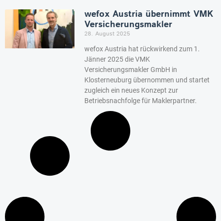
wefox Austria übernimmt VMK
Versicherungsmakler
28. August 2025
wefox Austria hat rückwirkend zum 1.
Jänner 2025 die VMK
Versicherungsmakler GmbH in
Klosterneuburg übernommen und startet
zugleich ein neues Konzept zur
Betriebsnachfolge für Maklerpartner.