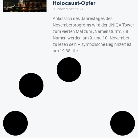
Holocaust-Opfer
8. November 2021
Anlässlich des Jahrestages des
Novemberprogroms wird der UNIQA Tower
zum vierten Mal zum „Namensturm“. 68
Namen werden am 9. und 10. November
zu lesen sein – symbolische Beginnzeit ist
um 19:38 Uhr.