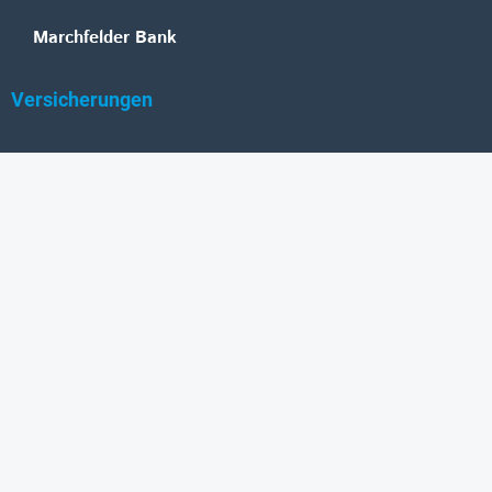
Marchfelder Bank
Versicherungen
Vienna Insurance Group
UNIQA
Wiener Städtische
Generali
Allianz
GRAWE
DONAU Versicherung