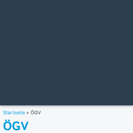
Startseite
»
ÖGV
ÖGV