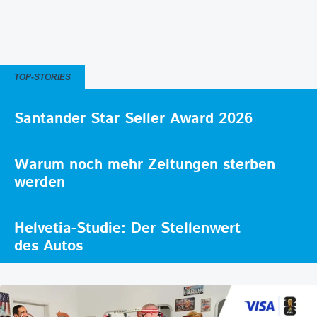
TOP-STORIES
Santander Star Seller Award 2026
Warum noch mehr Zeitungen sterben
werden
Helvetia-Studie: Der Stellenwert
des Autos