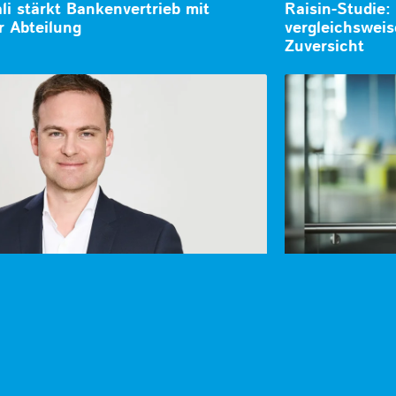
li stärkt Bankenvertrieb mit
Raisin-Studie:
r Abteilung
vergleichsweis
Zuversicht