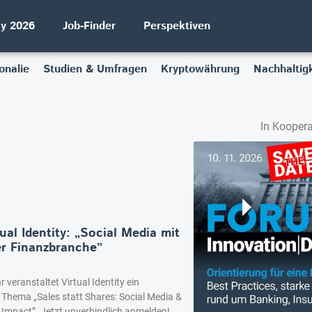
ay 2026
Job-Finder
Perspektiven
onalie
Studien & Umfragen
Kryptowährung
Nachhaltigk
In Koopera
ual Identity: „Social Media mit
er Finanzbranche”
veranstaltet Virtual Identity ein
Thema „Sales statt Shares: Social Media &
 Impact”. Jetzt unverbindlich anmelden!