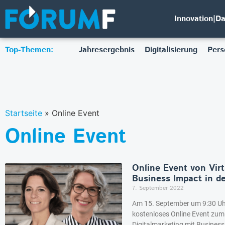
Innovation|D
Top-Themen:
Jahresergebnis
Digitalisierung
Pers
Startseite
»
Online Event
Online Event
Online Event von Virt
Business Impact in d
7. September 2022
Am 15. September um 9:30 Uhr 
kostenloses Online Event zum 
Digitalmarketing mit Business