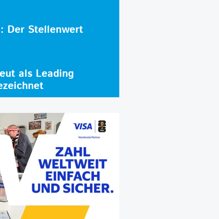
e: Der Stellenwert
ut als Leading
ezeichnet