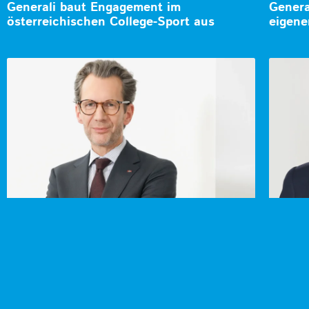
Generali baut Engagement im
Genera
österreichischen College-Sport aus
eigene