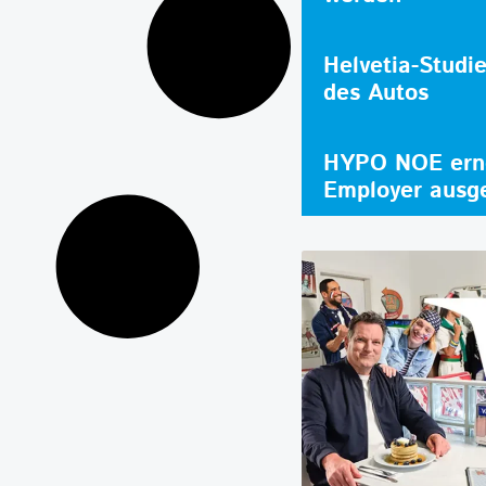
Helvetia-Studi
des Autos
HYPO NOE erne
Employer ausg