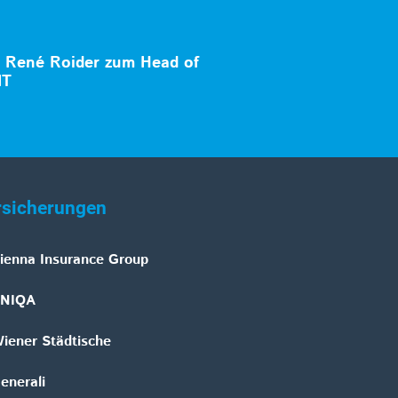
t René Roider zum Head of
IT
rsicherungen
ienna Insurance Group
NIQA
iener Städtische
enerali