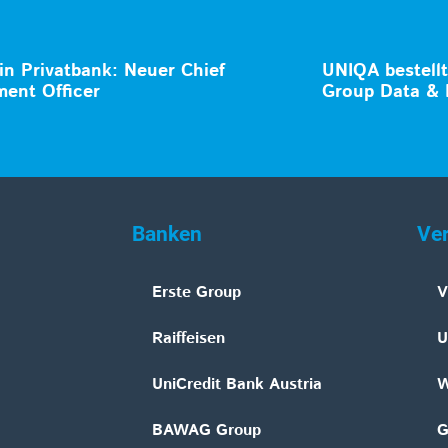
in Privatbank: Neuer Chief
UNIQA bestell
ment Officer
Group Data & 
Banken
Ve
Erste Group
V
Raiffeisen
U
UniCredit Bank Austria
W
BAWAG Group
G