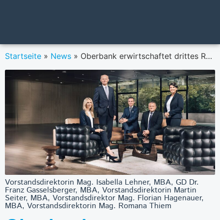
Startseite
»
News
»
Oberbank erwirtschaftet drittes Rekordergebnis in Folge
Vorstandsdirektorin Mag. Isabella Lehner, MBA, GD Dr.
Franz Gasselsberger, MBA, Vorstandsdirektorin Martin
Seiter, MBA, Vorstandsdirektor Mag. Florian Hagenauer,
MBA, Vorstandsdirektorin Mag. Romana Thiem