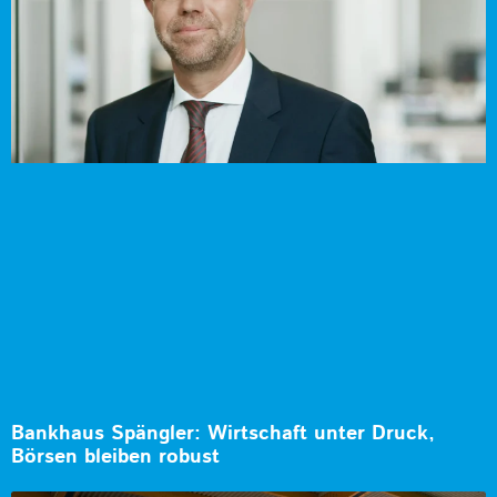
Bankhaus Spängler: Wirtschaft unter Druck,
Börsen bleiben robust