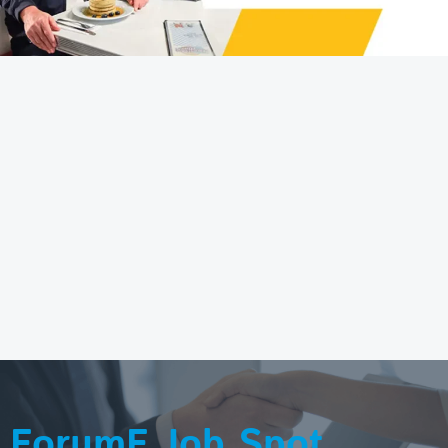
ForumF Job Spot