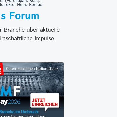
rer (Europapark Rust),
ldirektor Heinz Konrad.
mus Forum
r Branche über aktuelle
rtschaftliche Impulse,