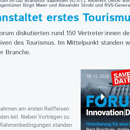
um im Gut Brandlhof Saalfelden (v.l.n.r.): Referent Dieter Bo
Eigentümer Birgit Maier und Alexander Strobl und RVS-Genera
anstaltet erstes Touris
orum diskutierten rund 150 Vertreter:innen de
ven des Tourismus. Im Mittelpunkt standen wi
er Branche.
nahmen am ersten Raiffeisen
den teil. Neben Vorträgen zu
en Rahmenbedingungen standen