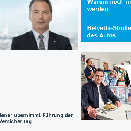
Warum noch me
werden
Helvetia-Studi
des Autos
iener übernimmt Führung der
ersicherung