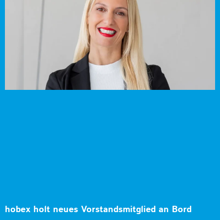
hobex holt neues Vorstandsmitglied an Bord