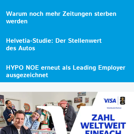
Warum noch mehr Zeitungen sterben
werden
Helvetia-Studie: Der Stellenwert
des Autos
HYPO NOE erneut als Leading Employer
ausgezeichnet