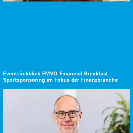
Eventrückblick FMVÖ Financial Breakfast:
Sportsponsoring im Fokus der Finanzbranche