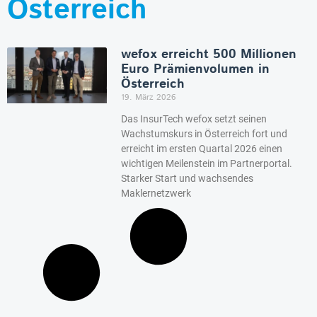
Österreich
wefox erreicht 500 Millionen
Euro Prämienvolumen in
Österreich
19. März 2026
Das InsurTech wefox setzt seinen
Wachstumskurs in Österreich fort und
erreicht im ersten Quartal 2026 einen
wichtigen Meilenstein im Partnerportal.
Starker Start und wachsendes
Maklernetzwerk