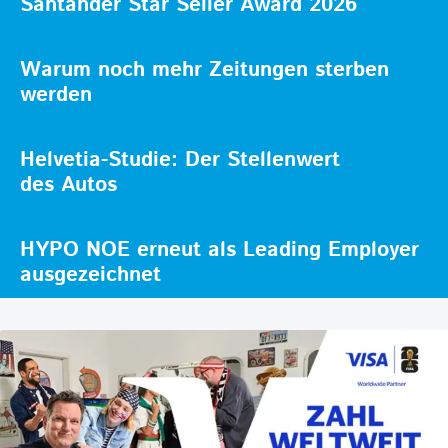
Santander Star Seller Award 2026
Warum noch mehr Zeitungen sterben
werden
Helvetia-Studie: Der Stellenwert
des Autos
HYPO NOE erneut als Leading Employer
ausgezeichnet