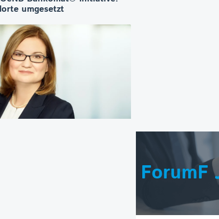
orte umgesetzt
ForumF 