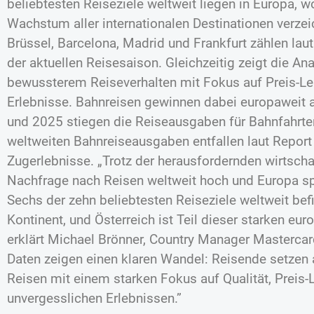
beliebtesten Reiseziele weltweit liegen in Europa, w
Wachstum aller internationalen Destinationen verz
Brüssel, Barcelona, Madrid und Frankfurt zählen la
der aktuellen Reisesaison. Gleichzeitig zeigt die An
bewussterem Reiseverhalten mit Fokus auf Preis-Lei
Erlebnisse. Bahnreisen gewinnen dabei europaweit
und 2025 stiegen die Reiseausgaben für Bahnfahrten
weltweiten Bahnreiseausgaben entfallen laut Report 
Zugerlebnisse. „Trotz der herausfordernden wirtschaf
Nachfrage nach Reisen weltweit hoch und Europa spie
Sechs der zehn beliebtesten Reiseziele weltweit be
Kontinent, und Österreich ist Teil dieser starken eu
erklärt Michael Brönner, Country Manager Mastercard
Daten zeigen einen klaren Wandel: Reisende setzen 
Reisen mit einem starken Fokus auf Qualität, Preis-
unvergesslichen Erlebnissen.”