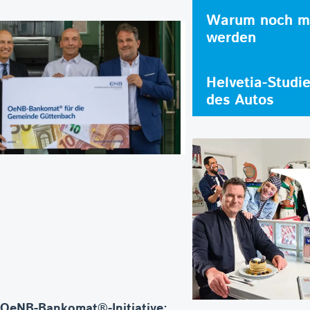
Warum noch me
werden
Helvetia-Studi
des Autos
 OeNB-Bankomat®-Initiative: