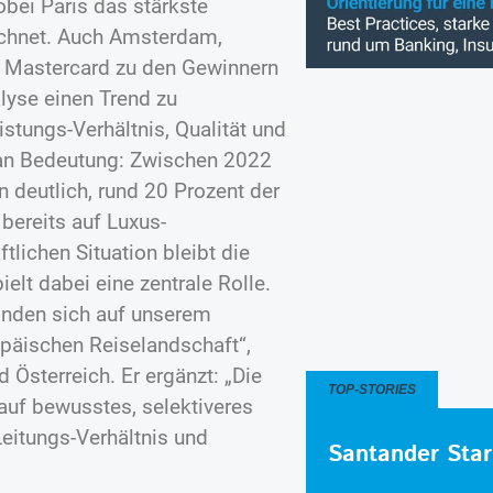
obei Paris das stärkste
eichnet. Auch Amsterdam,
ut Mastercard zu den Gewinnern
alyse einen Trend zu
stungs-Verhältnis, Qualität und
 an Bedeutung: Zwischen 2022
 deutlich, rund 20 Prozent der
bereits auf Luxus-
tlichen Situation bleibt die
lt dabei eine zentrale Rolle.
finden sich auf unserem
ropäischen Reiselandschaft“,
 Österreich. Er ergänzt: „Die
TOP-STORIES
auf bewusstes, selektiveres
Leitungs-Verhältnis und
Santander Star