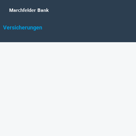
Marchfelder Bank
Versicherungen
Vienna Insurance Group
UNIQA
Wiener Städtische
Generali
Allianz
GRAWE
DONAU Versicherung