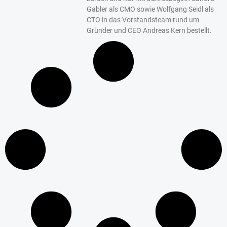
Gabler als CMO sowie Wolfgang Seidl als
CTO in das Vorstandsteam rund um
Gründer und CEO Andreas Kern bestellt.