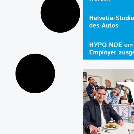
Helvetia-Studi
des Autos
HYPO NOE erne
Employer ausg