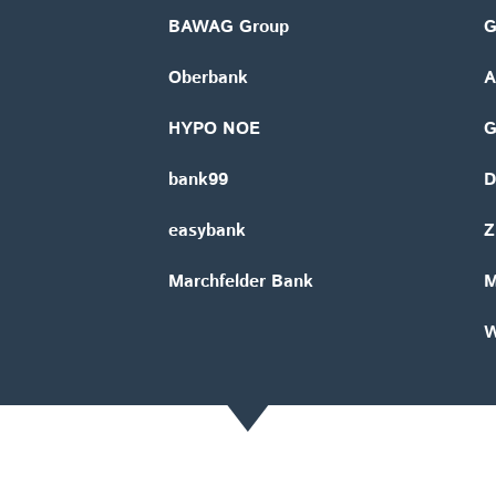
BAWAG Group
G
Oberbank
A
HYPO NOE
bank99
D
easybank
Z
Marchfelder Bank
M
W