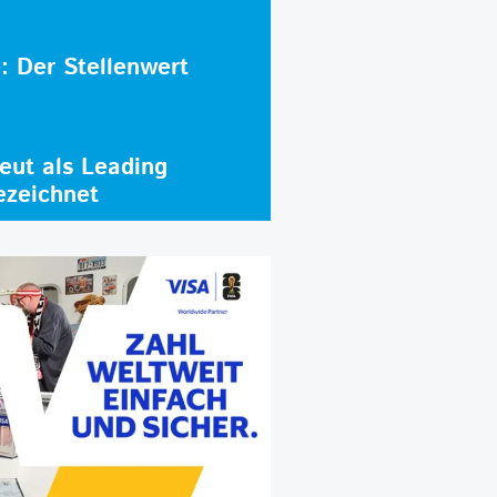
e: Der Stellenwert
ut als Leading
ezeichnet