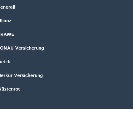
enerali
llianz
GRAWE
ONAU Versicherung
urich
erkur Versicherung
üstenrot