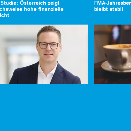
-Studie: Österreich zeigt
FMA-Jahresber
ichsweise hohe finanzielle
bleibt stabil
icht