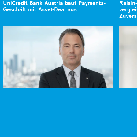
UniCredit Bank Austria baut Payments-
Raisin
Geschäft mit Asset-Deal aus
vergle
Zuvers