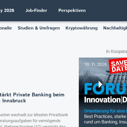
ay 2026
Job-Finder
Perspektiven
onalie
Studien & Umfragen
Kryptowährung
Nachhaltigk
In Koopera
tärkt Private Banking beim
 Innsbruck
parber wechselt zur ältesten Privatbank
Beratungsaufgaben für vermögende
ol. Stefanie Sparber (37) verstärkt das