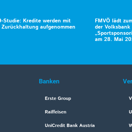
-Studie: Kredite werden mit
FMVÖ lädt zum 
r Zurückhaltung aufgenommen
der Volksban
„Sportsponsori
am 28. Mai 2
Banken
Ve
Erste Group
V
Raiffeisen
U
UniCredit Bank Austria
W