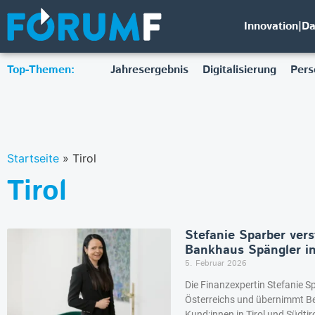
Innovation|D
Top-Themen:
Jahresergebnis
Digitalisierung
Pers
Startseite
»
Tirol
Tirol
Stefanie Sparber vers
Bankhaus Spängler in
5. Februar 2026
Die Finanzexpertin Stefanie S
Österreichs und übernimmt 
Kund:innen in Tirol und Südtir