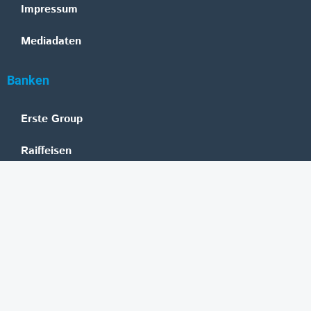
Impressum
Mediadaten
Banken
Erste Group
Raiffeisen
UniCredit Bank Austria
BAWAG Group
Oberbank
HYPO NOE
bank99