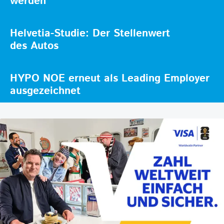
werden
Helvetia-Studie: Der Stellenwert
des Autos
HYPO NOE erneut als Leading Employer
ausgezeichnet