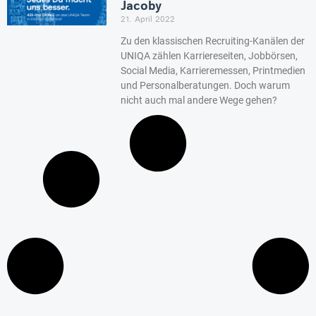
Jacoby
21. April 2022
Zu den klassischen Recruiting-Kanälen der
UNIQA zählen Karriereseiten, Jobbörsen,
Social Media, Karrieremessen, Printmedien
und Personalberatungen. Doch warum
nicht auch mal andere Wege gehen?