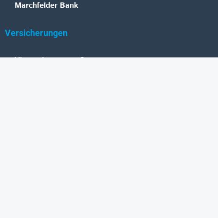
Marchfelder Bank
Versicherungen
Vienna Insurance Group
UNIQA
Wiener Städtische
Generali
Allianz
GRAWE
DONAU Versicherung
Zurich