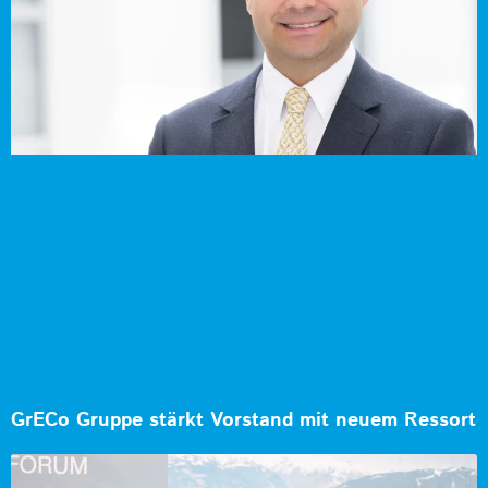
GrECo Gruppe stärkt Vorstand mit neuem Ressort