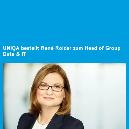
UNIQA bestellt René Roider zum Head of Group
Data & IT