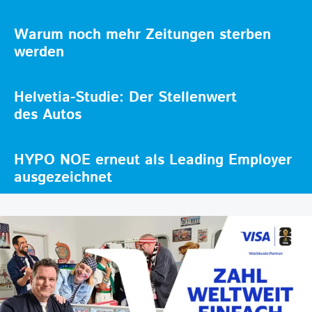
Warum noch mehr Zeitungen sterben
werden
Helvetia-Studie: Der Stellenwert
des Autos
HYPO NOE erneut als Leading Employer
ausgezeichnet