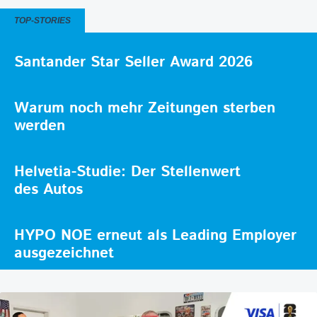
TOP-STORIES
Santander Star Seller Award 2026
Warum noch mehr Zeitungen sterben
werden
Helvetia-Studie: Der Stellenwert
des Autos
HYPO NOE erneut als Leading Employer
ausgezeichnet