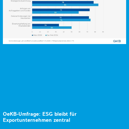
OeKB-Umfrage: ESG bleibt für
Exportunternehmen zentral