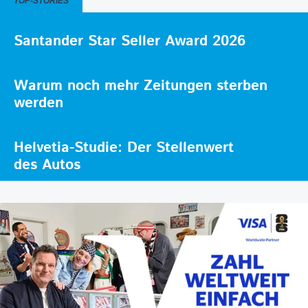
TOP-STORIES
Santander Star Seller Award 2026
Warum noch mehr Zeitungen sterben
werden
Helvetia-Studie: Der Stellenwert
des Autos