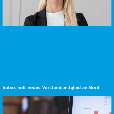
hobex holt neues Vorstandsmitglied an Bord