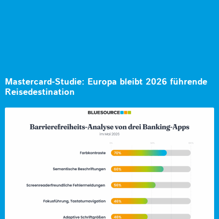
Mastercard-Studie: Europa bleibt 2026 führende
Reisedestination