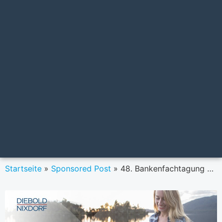
Startseite
»
Sponsored Post
»
48. Bankenfachtagung Rotttach-Egern