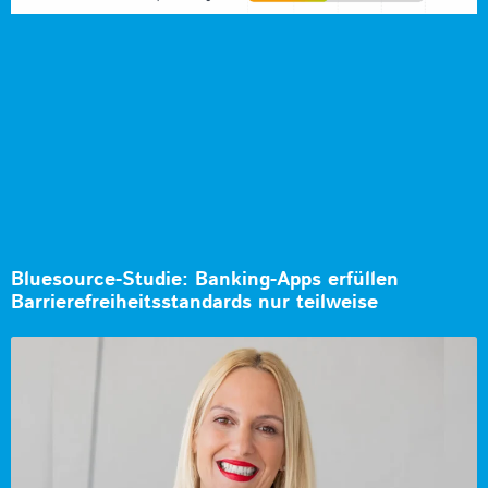
Bluesource-Studie: Banking-Apps erfüllen
Barrierefreiheitsstandards nur teilweise