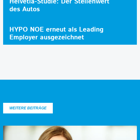
Helvetia-Studie: Der Stellenwert
des Autos
HYPO NOE erneut als Leading
Employer ausgezeichnet
WEITERE BEITRÄGE