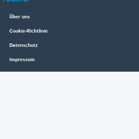
Über uns
Cookie-Richtlinie
Datenschutz
Impressum
Mediadaten
Banken
Erste Group
Raiffeisen
UniCredit Bank Austria