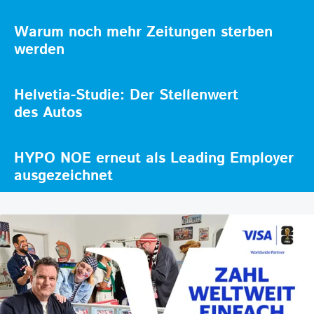
Warum noch mehr Zeitungen sterben
werden
Helvetia-Studie: Der Stellenwert
des Autos
HYPO NOE erneut als Leading Employer
ausgezeichnet