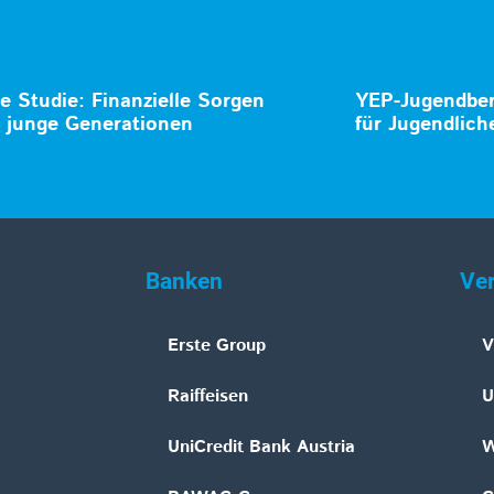
te Studie: Finanzielle Sorgen
YEP-Jugendberi
 junge Generationen
für Jugendlich
Banken
Ve
Erste Group
V
Raiffeisen
U
UniCredit Bank Austria
W