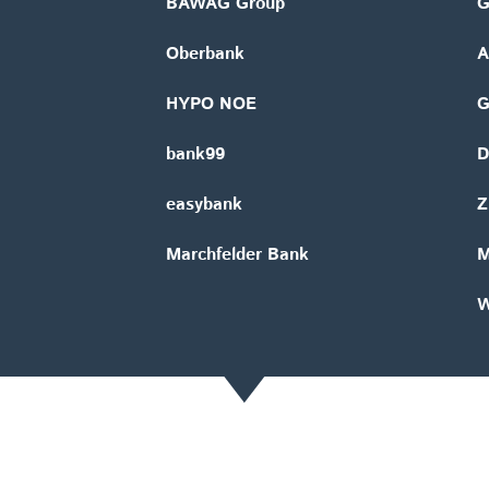
BAWAG Group
G
Oberbank
A
HYPO NOE
bank99
D
easybank
Z
Marchfelder Bank
M
W