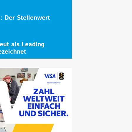
e: Der Stellenwert
ut als Leading
ezeichnet