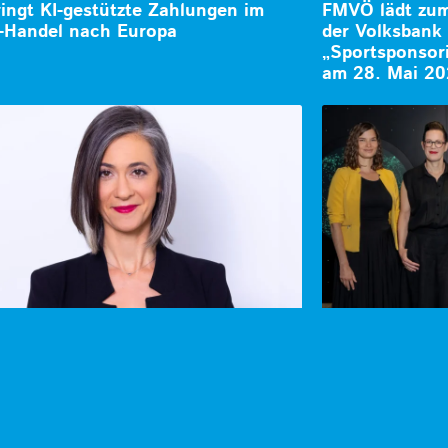
ringt KI-gestützte Zahlungen im
FMVÖ lädt zum 
-Handel nach Europa
der Volksban
„Sportsponsori
am 28. Mai 2