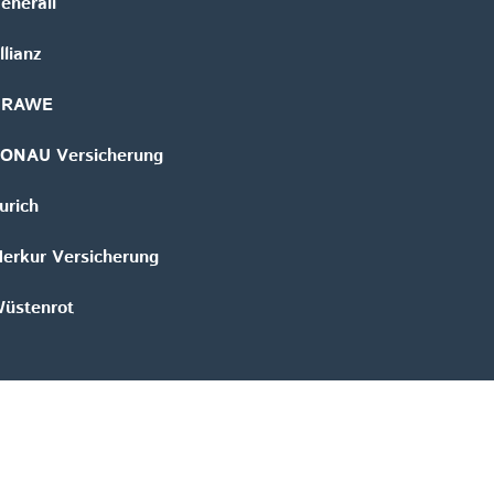
enerali
llianz
GRAWE
ONAU Versicherung
urich
erkur Versicherung
üstenrot