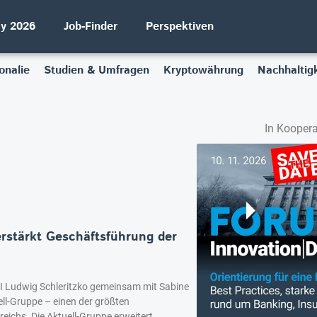
ay 2026
Job-Finder
Perspektiven
onalie
Studien & Umfragen
Kryptowährung
Nachhaltigk
In Koopera
erstärkt Geschäftsführung der
DI Ludwig Schleritzko gemeinsam mit Sabine
ll-Gruppe – einen der größten
reichs. Die Aktuell-Gruppe erweitert